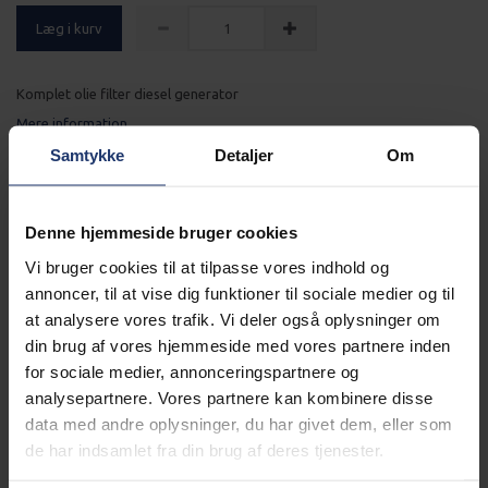
Læg i kurv
Komplet olie filter diesel generator
Mere information
Samtykke
Detaljer
Om
Alle Generatorer leveres gratis
Denne hjemmeside bruger cookies
Læs mere
Vi bruger cookies til at tilpasse vores indhold og
annoncer, til at vise dig funktioner til sociale medier og til
Generator altid klargjort
at analysere vores trafik. Vi deler også oplysninger om
din brug af vores hjemmeside med vores partnere inden
for sociale medier, annonceringspartnere og
Læs mere
analysepartnere. Vores partnere kan kombinere disse
data med andre oplysninger, du har givet dem, eller som
BESKRIVELSE
de har indsamlet fra din brug af deres tjenester.
Original olie filter diesel generator