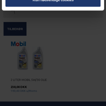
Købsguide
TILBEHØR
2 LITER MOBIL 5W/30 OLIE
238,00 DKK
190,40 DKK
u/Moms