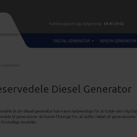
Kundesupport og rådgivning:
64 41 59 02
DIGITAL GENERATOR
BENZIN GENERATOR
l Generator
servedele Diesel Generator
vedele til din
diesel generator
kan være nødvendige for at holde den i tip to
vedele til generatorer du kunne få bruge for, at skifte i løbet af generatorens 
 forskellige modeller.