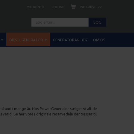
INDKØBSKURV
MIN KONTO
LOG IND
SØG
DIESEL GENERATOR
GENERATORANLÆG
OM OS
p stand i mange år. Hos PowerGenerator sælger vi alt de
levetid. Se her vores originale reservedele der passer til