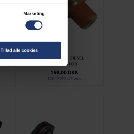
Marketing
Tillad alle cookies
ATOR
OLIE FØLER DIESEL
GENERATOR
198,00 DKK
158,40 DKK
u/Moms