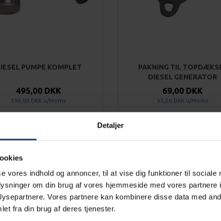
IESEL PUMPE KOMPLET
PAKNING TIL TOPDÆKS
DIESEL GENERATOR
495,00 DKK
69,00 DKK
396,00 DKK
u/Moms
55,20 DKK
u/Moms
Detaljer
ookies
se vores indhold og annoncer, til at vise dig funktioner til sociale
oplysninger om din brug af vores hjemmeside med vores partnere i
ysepartnere. Vores partnere kan kombinere disse data med andr
et fra din brug af deres tjenester.