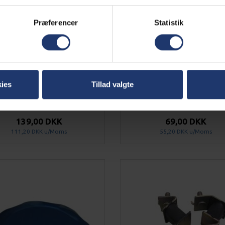
Præferencer
Statistik
ies
Tillad valgte
STØDTANGSÆT DIESEL
OLIEPIND DIESEL GENER
GENERATOR
139,00 DKK
69,00 DKK
111,20 DKK
u/Moms
55,20 DKK
u/Moms