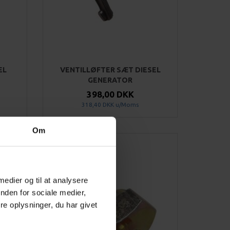
EL
VENTILLØFTER SÆT DIESEL
GENERATOR
398,00 DKK
318,40 DKK
u/Moms
Om
 medier og til at analysere
nden for sociale medier,
e oplysninger, du har givet