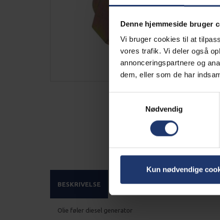
Denne hjemmeside bruger c
Vi bruger cookies til at tilpas
vores trafik. Vi deler også 
annonceringspartnere og anal
dem, eller som de har indsaml
Samtykkevalg
Nødvendig
Kun nødvendige cook
BESKRIVELSE
Olie føler diesel generator