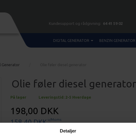
Kundesupport og rådgivning:
64 41 59 02
DIGITAL GENERATOR
BENZIN GENERATOR
l Generator
Olie føler diesel generator
Olie føler diesel generato
På lager
Leveringstid: 2-5 Hverdage
198,00 DKK
u/Moms
158,40 DKK
Detaljer