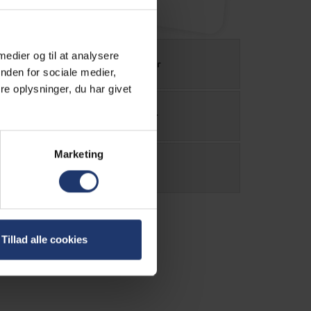
 medier og til at analysere
Power kalkulator
nden for sociale medier,
e oplysninger, du har givet
Kabel kalkulator
Marketing
Købsguide
Tillad alle cookies