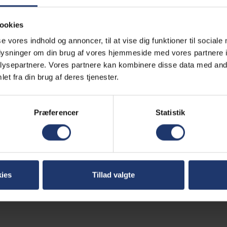
Læg i kurv
ookies
Olie føler diesel generator
se vores indhold og annoncer, til at vise dig funktioner til sociale
Mere information
oplysninger om din brug af vores hjemmeside med vores partnere i
ysepartnere. Vores partnere kan kombinere disse data med andr
Alle Generatorer leveres gratis
et fra din brug af deres tjenester.
Læs mere
Præferencer
Statistik
Generator altid klargjort
Læs mere
ies
Tillad valgte