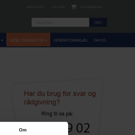
INDKØBSKURV
MIN KONTO
LOG IND
SØG
DIESEL GENERATOR
GENERATORANLÆG
OM OS
r
Om