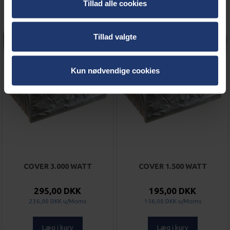
Tillad alle cookies
Tillad valgte
Kun nødvendige cookies
COVER 3.000 WATT
COVER 1.500 WATT
295,00 DKK
195,00 DKK
236,00 DKK
u/Moms
156,00 DKK
u/Moms
Læg i kurv
Læg i kurv