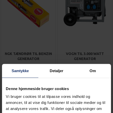
NGK TÆNDRØR TIL BENZIN
VOGN TIL 3.000 WATT
GENERATOR
GENERATOR
45,00 DKK
495,00 DKK
Samtykke
Detaljer
Om
36,00 DKK
u/Moms
396,00 DKK
u/Moms
Læg i kurv
Læg i kurv
Denne hjemmeside bruger cookies
Vi bruger cookies til at tilpasse vores indhold og
annoncer, til at vise dig funktioner til sociale medier og til
at analysere vores trafik. Vi deler også oplysninger om