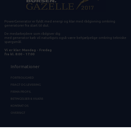
PowerGenerator er fyldt med energi og klar med rådgivning omkring
generatorer fra start til slut.
De medarbejdere som rådgiver dig
med generator køb vil naturligvis også være behjælpelige omkring tekniske
spørgsmål.
Vi er klar: Mandag - Fredag
fra kl. 8:00 - 17:00
Informationer
FORTROLIGHED
FRAGT OG LEVERING
FIRMA PROFIL
BETINGELSER & VILKÅR
KONTAKT OS
OVERSIGT