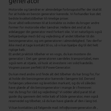
generator
Motorolie og tændrør er almindelige forbrugsstoffer der skal til
for at holde en benzin generator kørende. Vi forhandler kun det
bedste kvalitetstilbehør til rimelige priser.
Du er altid velkommen til at kontakte os inden du bruger andre
former for motorolie eller tændrør. Hellere det end at du
ødelægger din generator med forkert olie. Vi er naturligvis også
behjælpelige med råd og vejledning af andet tilbehør til din
benzingenerator, og om generatorer i almindelighed. Tøv derfor
ikke med at tage kontakt til os, så vi kan hjælpe dig til det helt
rigtige køb.
Et andet praktisk tilbehør er en vogn, du kan montere din
generator i. Det gør generatoren særdeles transportabel, men
også nem at stjæle, så husk at investere i en solid kædelås.
Vognen passer perfekt til PowerGenerator.
Du kan med andre ord finde alt det tilbehør du har brug for, for
at holde din benzingenerator kørende i længere tid. Derved
forlænges ydeevnen og levetiden markant, og du vil således
have glæde af din benzingenerator i mange år i fremover.
Har du brug for råd og vejledning? Vi sidder altid parat til at
guide dig igennem det rette køb af både generator, men også
reservedel og tilbehør, så du kan have glæde af den i lang tid.
Vi kan kontaktes på følgende mail: Info@powergenerator.dk ,