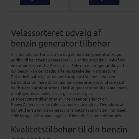
Velassorteret udvalg af
benzin generator tilbehør
Vi anbefaler derfor at du fra dag et med din generator bruger
additiv til benzinen i generatoren. Et andet produkt vi anbefaler
er karburatorrens fra Prime rens. Selv om du bruger additiver til
din benzin kan der stadig aflejres urenheder i karburatoren.
Det er helt naturligt at der ved brug opstår urenheder i en
karburator. Jo mere du bruger din generator, desto oftere skal
der bruges karburatorrens. Husk at generatoren skal køre imens
du tilføjer rensemidler, ellers går det helt galt.
Et andet smart tilbehør er en intelligent oplader til din
PowerGenerator med fuldautomatisk ladecyklus. Den sikrer, at
der altid er strøm på generatorens batteri selvom den har stået
stille længe. Når opladningen er fuldendt slukker laderen selv.
Kvalitetstilbehør til din benzin