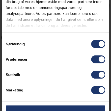
din brug af vores hjemmeside med vores partnere inden
for sociale medier, annonceringspartnere og
analysepartnere. Vores partnere kan kombinere disse
data med andre oplysninger, du har givet dem, eller som
de har indsamlet fra din brug af deres tjenester.
Samtykkevalg
Nødvendig
Præferencer
VOGN TIL 5.500 / 8.100 /
COVER 5/7/8 SERIE
8.200 WATT GENERATOR
Statistik
495,00 DKK
295,00 DKK
396,00 DKK
u/Moms
236,00 DKK
u/Moms
Marketing
Læg i kurv
Læg i kurv