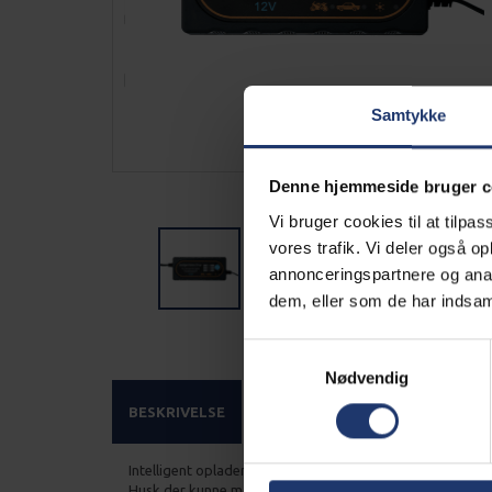
Samtykke
Denne hjemmeside bruger c
Vi bruger cookies til at tilpas
vores trafik. Vi deler også 
annonceringspartnere og anal
dem, eller som de har indsaml
Samtykkevalg
Nødvendig
BESKRIVELSE
Intelligent oplader til din PowerGenerator med fuldautom
Husk der kunne må benyttes intelligent oplader til opladn