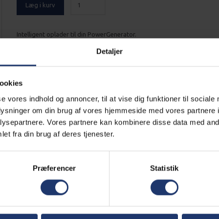
Læg i kurv
Intelligent oplader til din PowerGenerator.
Mere information
Detaljer
Alle Generatorer leveres gratis
ookies
se vores indhold og annoncer, til at vise dig funktioner til sociale
Læs mere
oplysninger om din brug af vores hjemmeside med vores partnere i
ysepartnere. Vores partnere kan kombinere disse data med andr
Generator altid klargjort
et fra din brug af deres tjenester.
Læs mere
Præferencer
Statistik
atisk ladecyklus.
ing af det generator batteri.