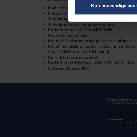
Kun nødvendige cook
Kvalitets oplader til dit generator batteri
Fuldautomatik ladecyklus
Opladningsspænding 14.4 Volt
Opladningsstrøm max 4.0 ampere
Batterikapacitet 2.3 optil 120 AH
Recovery automatik
Kabel til fastmontering på batteri inklusiv
Kabel med næb til batteri tilslutning inklusiv
Snap-stik for hurtig tilslutning
Kan tilsluttes permanent
Batteri typer Bly/Syre, AGM, GEL, WET - 12V
Isoleringsklasse IP65