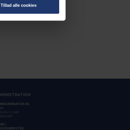
Tillad alle cookies
MINISTRATION
WERGENERATOR.DK
RE
GVEJ 3, 5500
DELFART
ER /
VICEVÆRKSTED: