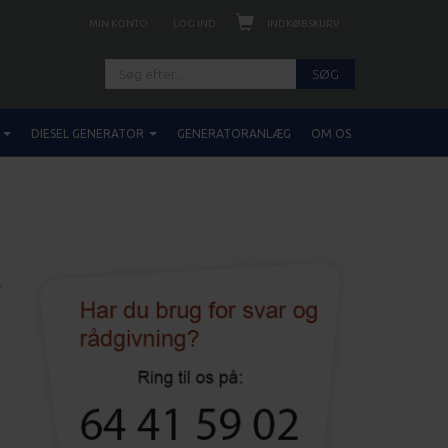
INDKØBSKURV
MIN KONTO
LOG IND
SØG
DIESEL GENERATOR
GENERATORANLÆG
OM OS
t