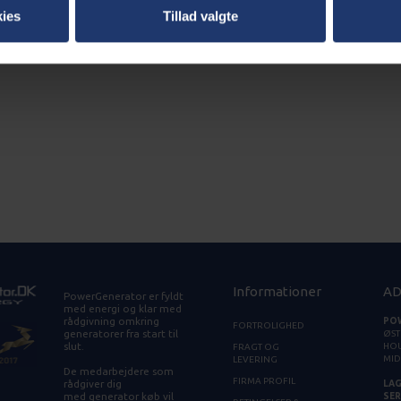
ies
Tillad valgte
Informationer
AD
PowerGenerator er fyldt
med energi og klar med
rådgivning omkring
PO
FORTROLIGHED
generatorer fra start til
ØST
slut.
HOU
FRAGT OG
MID
LEVERING
De medarbejdere som
FIRMA PROFIL
rådgiver dig
LAG
med generator køb vil
SER