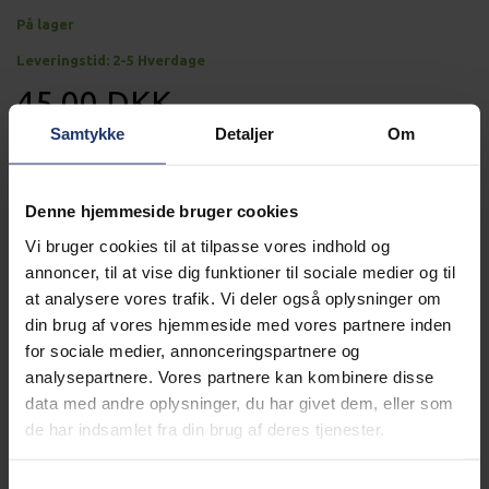
På lager
Leveringstid: 2-5 Hverdage
45,00 DKK
Samtykke
Detaljer
Om
u/Moms
36,00 DKK
Læg i kurv
Denne hjemmeside bruger cookies
Vi bruger cookies til at tilpasse vores indhold og
NGK kvalitets tændrør til 1500 W Generator
annoncer, til at vise dig funktioner til sociale medier og til
at analysere vores trafik. Vi deler også oplysninger om
Mere information
din brug af vores hjemmeside med vores partnere inden
Alle Generatorer leveres gratis
for sociale medier, annonceringspartnere og
analysepartnere. Vores partnere kan kombinere disse
data med andre oplysninger, du har givet dem, eller som
de har indsamlet fra din brug af deres tjenester.
Læs mere
Generator altid klargjort
Samtykkevalg