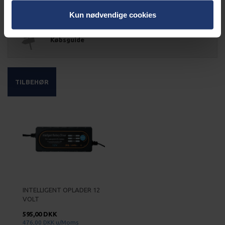
Kabel kalkulator
Kun nødvendige cookies
Købsguide
TILBEHØR
INTELLIGENT OPLADER 12
VOLT
595,00 DKK
476,00 DKK
u/Moms