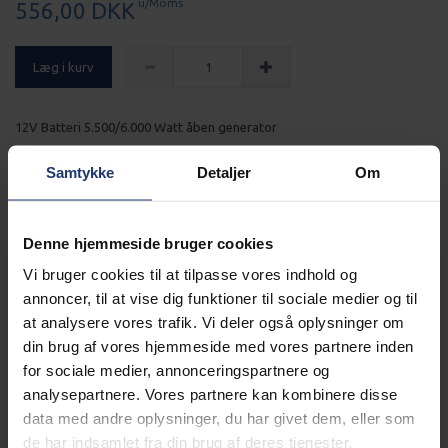
u/Moms
556,00 DKK
Læg i kurv
12V Batteri 5.500/6.000 Watt åben generator
Mere information
Samtykke
Detaljer
Om
Alle Generatorer leveres gratis
Denne hjemmeside bruger cookies
Vi bruger cookies til at tilpasse vores indhold og
Læs mere
annoncer, til at vise dig funktioner til sociale medier og til
Generator altid klargjort
at analysere vores trafik. Vi deler også oplysninger om
din brug af vores hjemmeside med vores partnere inden
for sociale medier, annonceringspartnere og
Læs mere
analysepartnere. Vores partnere kan kombinere disse
data med andre oplysninger, du har givet dem, eller som
BESKRIVELSE
de har indsamlet fra din brug af deres tjenester.