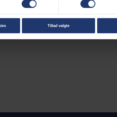
nerator
ies
Tillad valgte