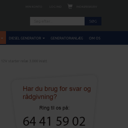
INDKØBSKURV
MIN KONTO
LOG IND
SØG
DIESEL GENERATOR
GENERATORANLÆG
OM OS
12V starter relæ 3.000 Watt