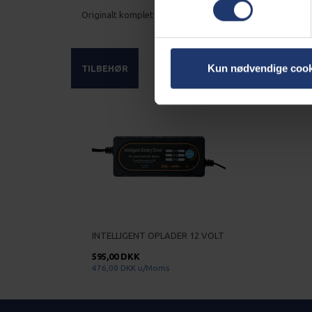
Originalt komplet 12V starter relæ 3.000 Watt PowerGe
Kun nødvendige cook
TILBEHØR
INTELLIGENT OPLADER 12 VOLT
595,00 DKK
476,00 DKK
u/Moms