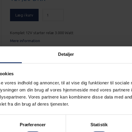
Læg i kurv
Komplet 12V starter relæ 3.000 Watt
Mere information
Alle Generatorer leveres gratis
Detaljer
ookies
Læs mere
se vores indhold og annoncer, til at vise dig funktioner til sociale
Generator altid klargjort
oplysninger om din brug af vores hjemmeside med vores partnere i
ysepartnere. Vores partnere kan kombinere disse data med andr
et fra din brug af deres tjenester.
Læs mere
Præferencer
Statistik