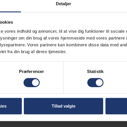
Detaljer
Læg i kurv
ookies
se vores indhold og annoncer, til at vise dig funktioner til sociale
Komplet olie ånderør 6.500/7.200 Watt
oplysninger om din brug af vores hjemmeside med vores partnere i
Mere information
ysepartnere. Vores partnere kan kombinere disse data med andr
et fra din brug af deres tjenester.
Alle Generatorer leveres gratis
Præferencer
Statistik
Læs mere
Generator altid klargjort
Læs mere
ies
Tillad valgte