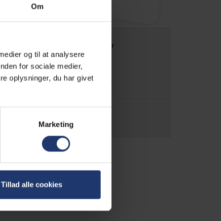
Om
Power kalkulator
 medier og til at analysere
nden for sociale medier,
e oplysninger, du har givet
Kabel kalkulator
Købsguide
Marketing
Tillad alle cookies