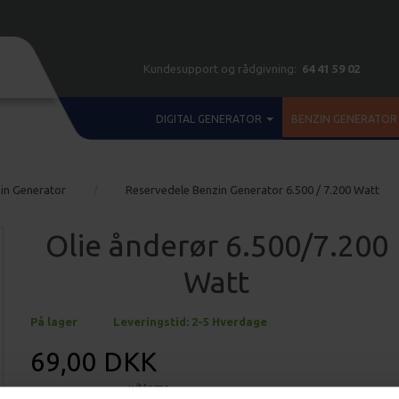
Kundesupport og rådgivning:
64 41 59 02
DIGITAL GENERATOR
BENZIN GENERATOR
in Generator
Reservedele Benzin Generator 6.500 / 7.200 Watt
Olie ånderør 6.500/7.200
Watt
På lager
Leveringstid: 2-5 Hverdage
69,00 DKK
u/Moms
55,20 DKK