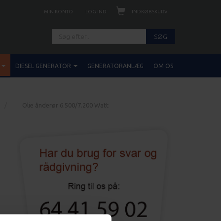
INDKØBSKURV
MIN KONTO
LOG IND
SØG
DIESEL GENERATOR
GENERATORANLÆG
OM OS
Olie ånderør 6.500/7.200 Watt