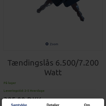
Zoom
Tændingslås 6.500/7.200
Watt
På lager
Leveringstid: 2-5 Hverdage
395,00 DKK
Samtykke
Detaljer
Om