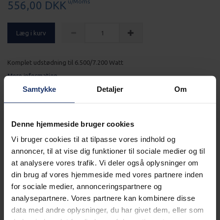
u/Moms
556,00 DKK
Læg i kurv
Komplet udstødning til 6.500/7.200 Watt
Mere information
Samtykke
Detaljer
Om
Alle Generatorer leveres gratis
Denne hjemmeside bruger cookies
Læs mere
Vi bruger cookies til at tilpasse vores indhold og
annoncer, til at vise dig funktioner til sociale medier og til
Generator altid klargjort
at analysere vores trafik. Vi deler også oplysninger om
din brug af vores hjemmeside med vores partnere inden
for sociale medier, annonceringspartnere og
Læs mere
analysepartnere. Vores partnere kan kombinere disse
data med andre oplysninger, du har givet dem, eller som
BESKRIVELSE