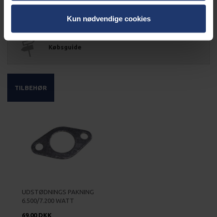
Kabel kalkulator
Kun nødvendige cookies
Købsguide
TILBEHØR
UDSTØDNINGS PAKNING
6.500/7.200 WATT
69,00 DKK