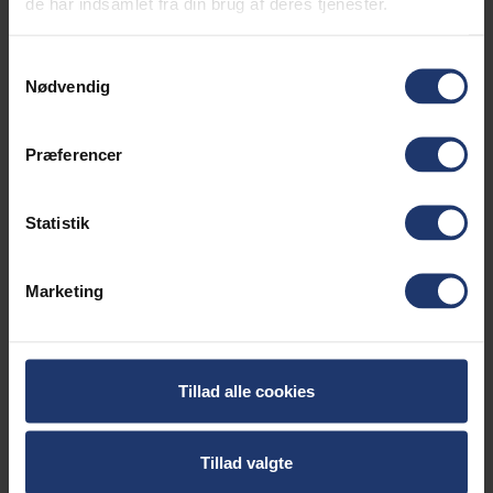
de har indsamlet fra din brug af deres tjenester.
Original komplet udstødning til 6.500/7.200
Watt PowerGenerator
Samtykkevalg
Nødvendig
Præferencer
Statistik
Marketing
Tillad alle cookies
Power kalkulator
Tillad valgte