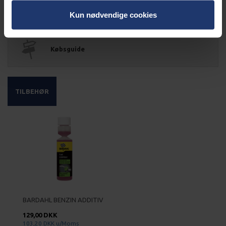
Kabel kalkulator
Kun nødvendige cookies
Købsguide
TILBEHØR
BARDAHL BENZIN ADDITIV
129,00 DKK
103,20 DKK
u/Moms