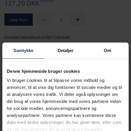
u/Moms
127,20 DKK
Læg i kurv
Komplet tankdæksel 6.500/7.200 Watt
Mere information
Samtykke
Detaljer
Om
Alle Generatorer leveres gratis
Denne hjemmeside bruger cookies
Vi bruger cookies til at tilpasse vores indhold og
Læs mere
annoncer, til at vise dig funktioner til sociale medier og til
Generator altid klargjort
at analysere vores trafik. Vi deler også oplysninger om
din brug af vores hjemmeside med vores partnere inden
for sociale medier, annonceringspartnere og
Læs mere
analysepartnere. Vores partnere kan kombinere disse
data med andre oplysninger, du har givet dem, eller som
BESKRIVELSE
de har indsamlet fra din brug af deres tjenester.