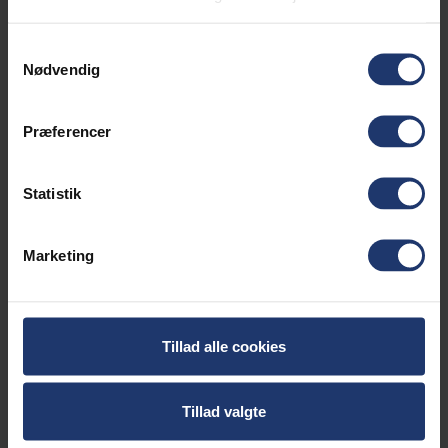
Originalt komplet tankdæksel til PowerGenerator 6.500/7.200
Samtykkevalg
Watt
Nødvendig
Præferencer
Statistik
Marketing
Tillad alle cookies
Power kalkulator
Tillad valgte